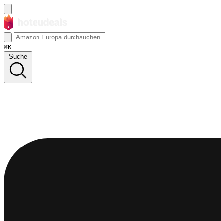
⌘K
Suche