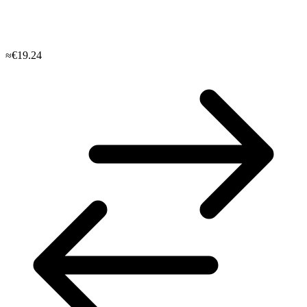
≈€19.24