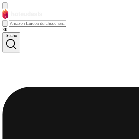
⌘K
Suche