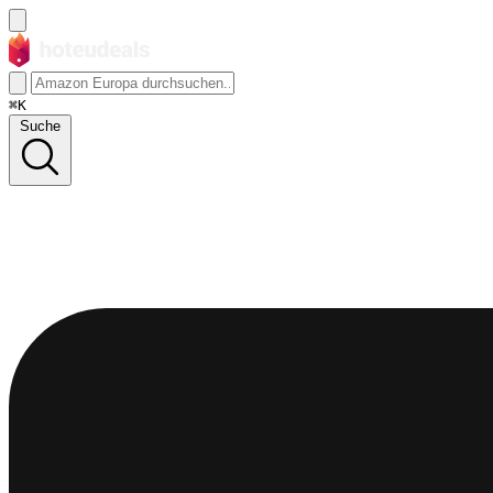
⌘K
Suche