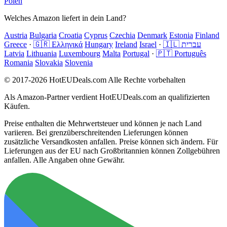
Polen
Welches Amazon liefert in dein Land?
Austria
Bulgaria
Croatia
Cyprus
Czechia
Denmark
Estonia
Finland
Greece
·
🇬🇷 Ελληνικά
Hungary
Ireland
Israel
·
🇮🇱 עברית
Latvia
Lithuania
Luxembourg
Malta
Portugal
·
🇵🇹 Português
Romania
Slovakia
Slovenia
© 2017-2026 HotEUDeals.com Alle Rechte vorbehalten
Als Amazon-Partner verdient HotEUDeals.com an qualifizierten
Käufen.
Preise enthalten die Mehrwertsteuer und können je nach Land
variieren. Bei grenzüberschreitenden Lieferungen können
zusätzliche Versandkosten anfallen. Preise können sich ändern. Für
Lieferungen aus der EU nach Großbritannien können Zollgebühren
anfallen. Alle Angaben ohne Gewähr.