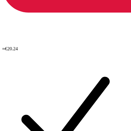
≈€20.24