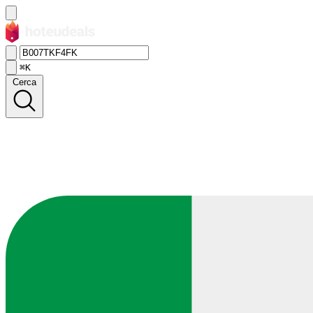
⌘K
Cerca