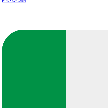
B0DSZZC2SH