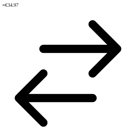
≈€34.97