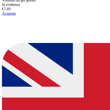
Venduto da
get goods
In evidenza
€7.85
Acquista