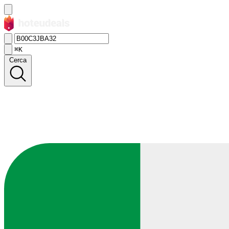
⌘K
Cerca