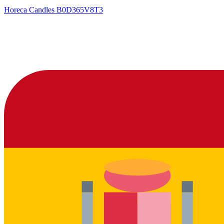
Horeca Candles
B0D365V8T3