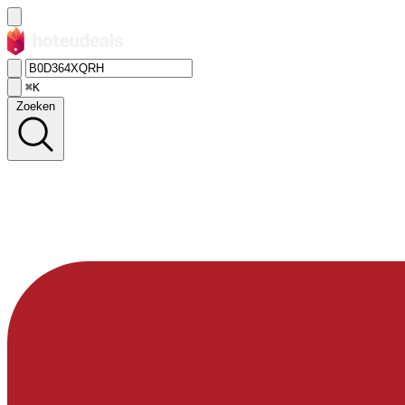
⌘K
Zoeken