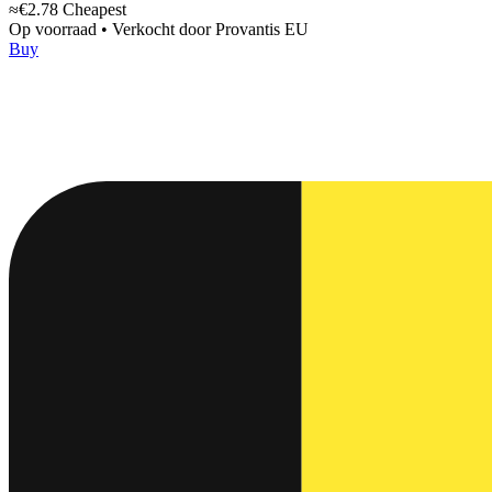
≈€2.78
Cheapest
Op voorraad
•
Verkocht door
Provantis EU
Buy