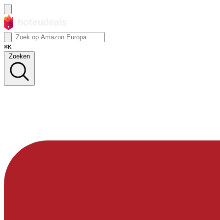
⌘K
Zoeken