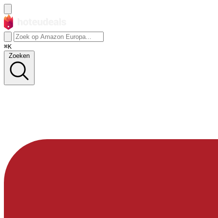
⌘K
Zoeken