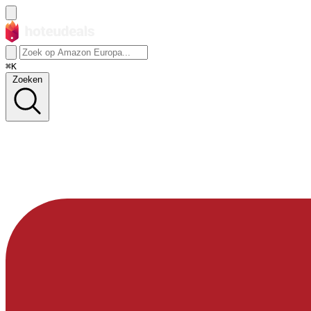
⌘K
Zoeken