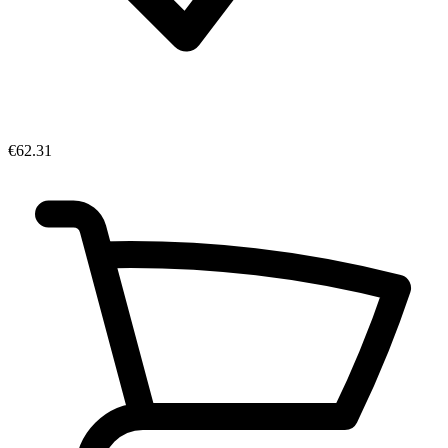
€62.31