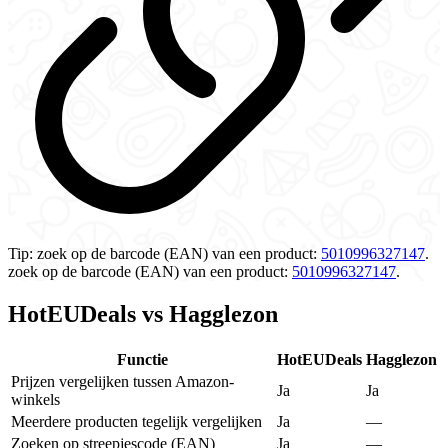
Tip:
zoek op de barcode (EAN) van een product:
5010996327147
.
zoek op de barcode (EAN) van een product:
5010996327147
.
HotEUDeals vs Hagglezon
Functie
HotEUDeals
Hagglezon
Prijzen vergelijken tussen Amazon-
Ja
Ja
winkels
Meerdere producten tegelijk vergelijken
Ja
—
Zoeken op streepjescode (EAN)
Ja
—