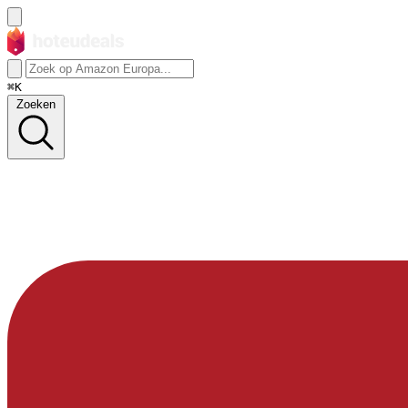
⌘K
Zoeken