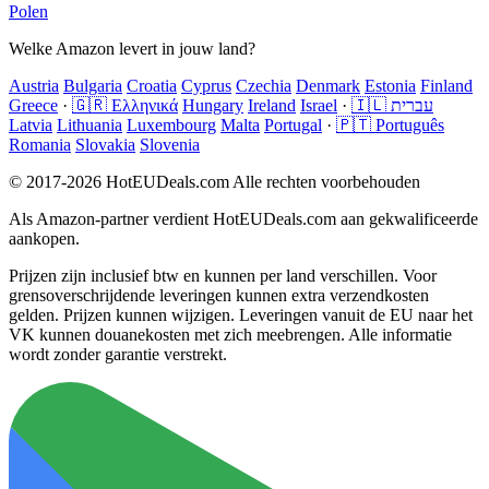
Polen
Welke Amazon levert in jouw land?
Austria
Bulgaria
Croatia
Cyprus
Czechia
Denmark
Estonia
Finland
Greece
·
🇬🇷 Ελληνικά
Hungary
Ireland
Israel
·
🇮🇱 עברית
Latvia
Lithuania
Luxembourg
Malta
Portugal
·
🇵🇹 Português
Romania
Slovakia
Slovenia
© 2017-2026 HotEUDeals.com Alle rechten voorbehouden
Als Amazon-partner verdient HotEUDeals.com aan gekwalificeerde
aankopen.
Prijzen zijn inclusief btw en kunnen per land verschillen. Voor
grensoverschrijdende leveringen kunnen extra verzendkosten
gelden. Prijzen kunnen wijzigen. Leveringen vanuit de EU naar het
VK kunnen douanekosten met zich meebrengen. Alle informatie
wordt zonder garantie verstrekt.