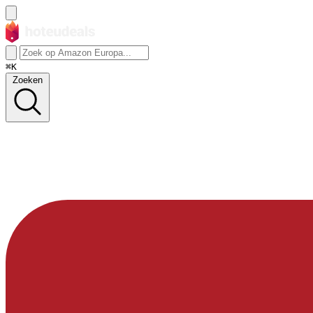
⌘K
Zoeken