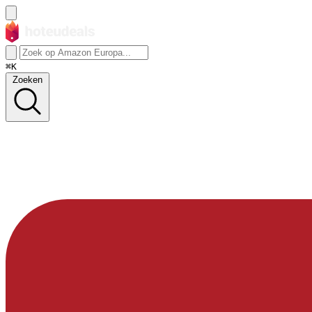
⌘K
Zoeken