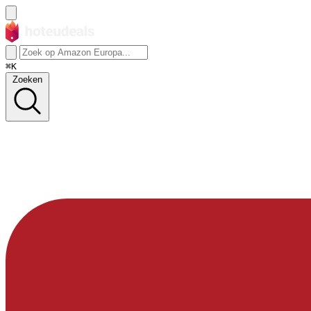
⌘K
Zoeken