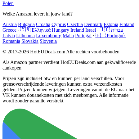
Polen
Welke Amazon levert in jouw land?
Austria
Bulgaria
Croatia
Cyprus
Czechia
Denmark
Estonia
Finland
Greece
·
🇬🇷 Ελληνικά
Hungary
Ireland
Israel
·
🇮🇱 עברית
Latvia
Lithuania
Luxembourg
Malta
Portugal
·
🇵🇹 Português
Romania
Slovakia
Slovenia
© 2017-2026 HotEUDeals.com Alle rechten voorbehouden
Als Amazon-partner verdient HotEUDeals.com aan gekwalificeerde
aankopen.
Prijzen zijn inclusief btw en kunnen per land verschillen. Voor
grensoverschrijdende leveringen kunnen extra verzendkosten
gelden. Prijzen kunnen wijzigen. Leveringen vanuit de EU naar het
VK kunnen douanekosten met zich meebrengen. Alle informatie
wordt zonder garantie verstrekt.