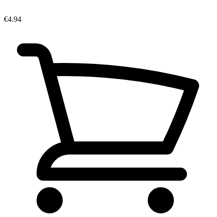
€4.94