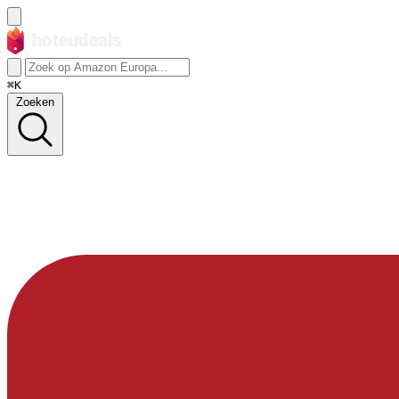
⌘K
Zoeken