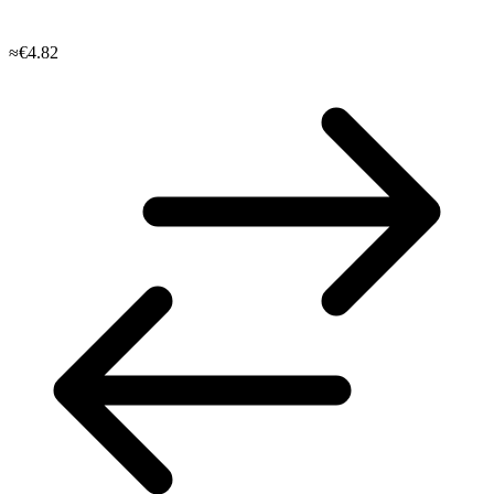
≈€4.82