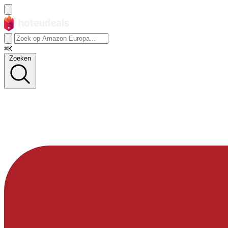
⌘K
Zoeken