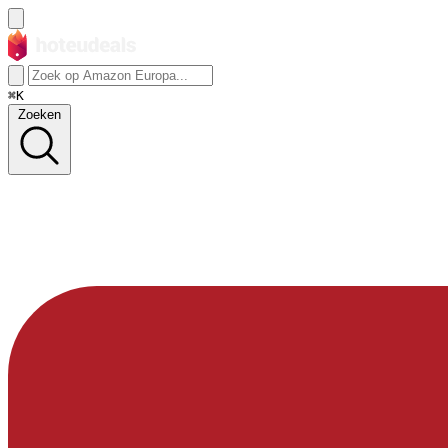
⌘K
Zoeken