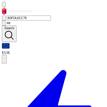
⌘K
Search
EUR