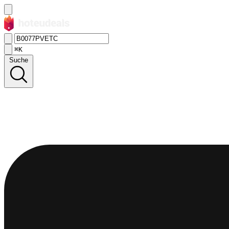
⌘K
Suche