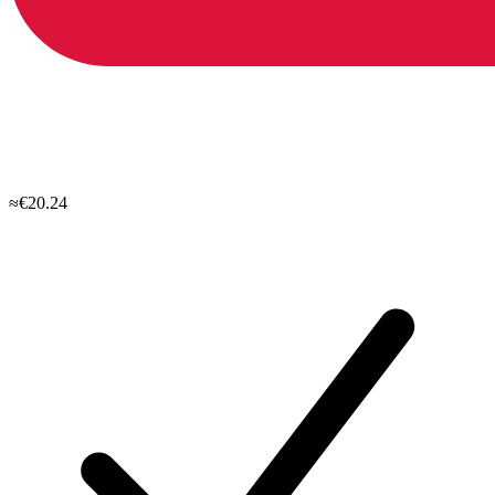
≈€20.24