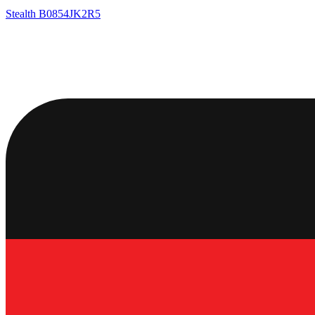
Stealth
B0854JK2R5