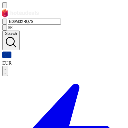
⌘K
Search
EUR