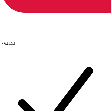
≈€21.53