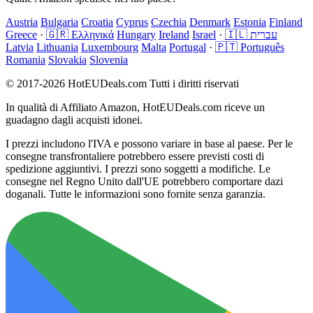
Austria
Bulgaria
Croatia
Cyprus
Czechia
Denmark
Estonia
Finland
Greece
·
🇬🇷 Ελληνικά
Hungary
Ireland
Israel
·
🇮🇱 עברית
Latvia
Lithuania
Luxembourg
Malta
Portugal
·
🇵🇹 Português
Romania
Slovakia
Slovenia
© 2017-2026 HotEUDeals.com Tutti i diritti riservati
In qualità di Affiliato Amazon, HotEUDeals.com riceve un
guadagno dagli acquisti idonei.
I prezzi includono l'IVA e possono variare in base al paese. Per le
consegne transfrontaliere potrebbero essere previsti costi di
spedizione aggiuntivi. I prezzi sono soggetti a modifiche. Le
consegne nel Regno Unito dall'UE potrebbero comportare dazi
doganali. Tutte le informazioni sono fornite senza garanzia.