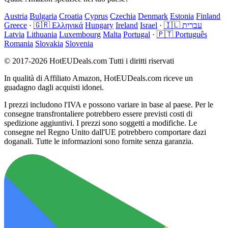
Austria
Bulgaria
Croatia
Cyprus
Czechia
Denmark
Estonia
Finland
Greece
·
🇬🇷 Ελληνικά
Hungary
Ireland
Israel
·
🇮🇱 עברית
Latvia
Lithuania
Luxembourg
Malta
Portugal
·
🇵🇹 Português
Romania
Slovakia
Slovenia
© 2017-2026 HotEUDeals.com Tutti i diritti riservati
In qualità di Affiliato Amazon, HotEUDeals.com riceve un
guadagno dagli acquisti idonei.
I prezzi includono l'IVA e possono variare in base al paese. Per le
consegne transfrontaliere potrebbero essere previsti costi di
spedizione aggiuntivi. I prezzi sono soggetti a modifiche. Le
consegne nel Regno Unito dall'UE potrebbero comportare dazi
doganali. Tutte le informazioni sono fornite senza garanzia.