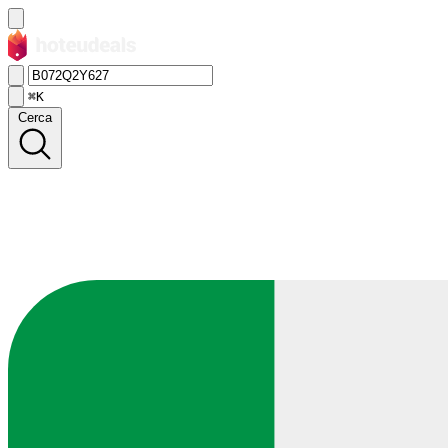
⌘K
Cerca