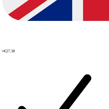
≈€27.38