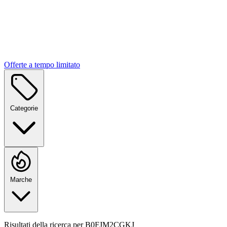
Offerte a tempo limitato
Categorie
Marche
Risultati della ricerca per
B0FJM2CGKJ