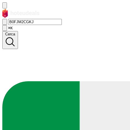
⌘K
Cerca