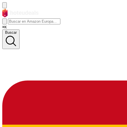
⌘K
Buscar