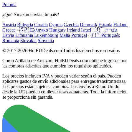
Polonia
¿Qué Amazon envía a tu país?
Austria
Bulgaria
Croatia
Cyprus
Czechia
Denmark
Estonia
Finland
Greece
·
🇬🇷 Ελληνικά
Hungary
Ireland
Israel
·
🇮🇱 עברית
Latvia
Lithuania
Luxembourg
Malta
Portugal
·
🇵🇹 Português
Romania
Slovakia
Slovenia
© 2017-2026 HotEUDeals.com Todos los derechos reservados
Como Afiliado de Amazon, HotEUDeals.com obtiene ingresos por
las compras adscritas que cumplen los requisitos aplicables.
Los precios incluyen IVA y pueden variar según el país. Pueden
aplicarse gastos de envío adicionales para entregas transfronterizas.
Los precios están sujetos a cambios. Los envíos a Reino Unido
desde la UE pueden conllevar tasas aduaneras. Toda la información
se proporciona sin garantía.