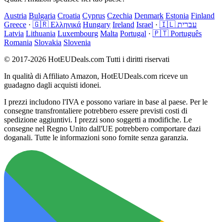
Austria
Bulgaria
Croatia
Cyprus
Czechia
Denmark
Estonia
Finland
Greece
·
🇬🇷 Ελληνικά
Hungary
Ireland
Israel
·
🇮🇱 עברית
Latvia
Lithuania
Luxembourg
Malta
Portugal
·
🇵🇹 Português
Romania
Slovakia
Slovenia
© 2017-2026 HotEUDeals.com Tutti i diritti riservati
In qualità di Affiliato Amazon, HotEUDeals.com riceve un
guadagno dagli acquisti idonei.
I prezzi includono l'IVA e possono variare in base al paese. Per le
consegne transfrontaliere potrebbero essere previsti costi di
spedizione aggiuntivi. I prezzi sono soggetti a modifiche. Le
consegne nel Regno Unito dall'UE potrebbero comportare dazi
doganali. Tutte le informazioni sono fornite senza garanzia.