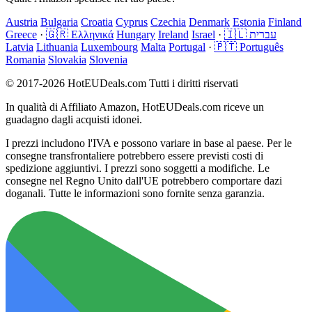
Austria
Bulgaria
Croatia
Cyprus
Czechia
Denmark
Estonia
Finland
Greece
·
🇬🇷 Ελληνικά
Hungary
Ireland
Israel
·
🇮🇱 עברית
Latvia
Lithuania
Luxembourg
Malta
Portugal
·
🇵🇹 Português
Romania
Slovakia
Slovenia
© 2017-2026 HotEUDeals.com Tutti i diritti riservati
In qualità di Affiliato Amazon, HotEUDeals.com riceve un
guadagno dagli acquisti idonei.
I prezzi includono l'IVA e possono variare in base al paese. Per le
consegne transfrontaliere potrebbero essere previsti costi di
spedizione aggiuntivi. I prezzi sono soggetti a modifiche. Le
consegne nel Regno Unito dall'UE potrebbero comportare dazi
doganali. Tutte le informazioni sono fornite senza garanzia.