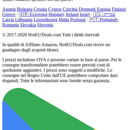
Austria
Bulgaria
Croatia
Cyprus
Czechia
Denmark
Estonia
Finland
Greece
·
🇬🇷 Ελληνικά
Hungary
Ireland
Israel
·
🇮🇱 עברית
Latvia
Lithuania
Luxembourg
Malta
Portugal
·
🇵🇹 Português
Romania
Slovakia
Slovenia
© 2017-2026 HotEUDeals.com Tutti i diritti riservati
In qualità di Affiliato Amazon, HotEUDeals.com riceve un
guadagno dagli acquisti idonei.
I prezzi includono l'IVA e possono variare in base al paese. Per le
consegne transfrontaliere potrebbero essere previsti costi di
spedizione aggiuntivi. I prezzi sono soggetti a modifiche. Le
consegne nel Regno Unito dall'UE potrebbero comportare dazi
doganali. Tutte le informazioni sono fornite senza garanzia.