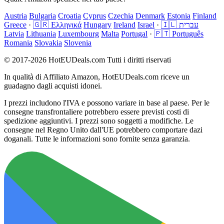
Austria
Bulgaria
Croatia
Cyprus
Czechia
Denmark
Estonia
Finland
Greece
·
🇬🇷 Ελληνικά
Hungary
Ireland
Israel
·
🇮🇱 עברית
Latvia
Lithuania
Luxembourg
Malta
Portugal
·
🇵🇹 Português
Romania
Slovakia
Slovenia
© 2017-2026 HotEUDeals.com Tutti i diritti riservati
In qualità di Affiliato Amazon, HotEUDeals.com riceve un
guadagno dagli acquisti idonei.
I prezzi includono l'IVA e possono variare in base al paese. Per le
consegne transfrontaliere potrebbero essere previsti costi di
spedizione aggiuntivi. I prezzi sono soggetti a modifiche. Le
consegne nel Regno Unito dall'UE potrebbero comportare dazi
doganali. Tutte le informazioni sono fornite senza garanzia.