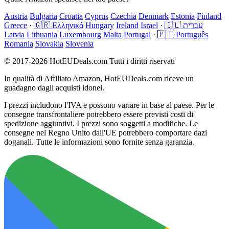
Austria
Bulgaria
Croatia
Cyprus
Czechia
Denmark
Estonia
Finland
Greece
·
🇬🇷 Ελληνικά
Hungary
Ireland
Israel
·
🇮🇱 עברית
Latvia
Lithuania
Luxembourg
Malta
Portugal
·
🇵🇹 Português
Romania
Slovakia
Slovenia
© 2017-2026 HotEUDeals.com Tutti i diritti riservati
In qualità di Affiliato Amazon, HotEUDeals.com riceve un
guadagno dagli acquisti idonei.
I prezzi includono l'IVA e possono variare in base al paese. Per le
consegne transfrontaliere potrebbero essere previsti costi di
spedizione aggiuntivi. I prezzi sono soggetti a modifiche. Le
consegne nel Regno Unito dall'UE potrebbero comportare dazi
doganali. Tutte le informazioni sono fornite senza garanzia.