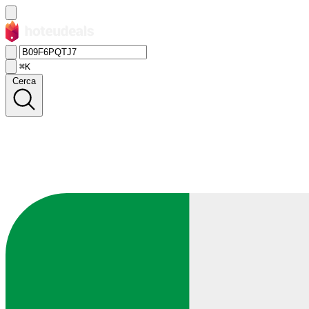
⌘K
Cerca