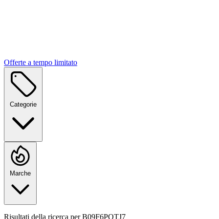
Offerte a tempo limitato
Categorie
Marche
Risultati della ricerca per
B09F6PQTJ7