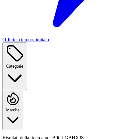
Offerte a tempo limitato
Categorie
Marche
Risultati della ricerca per
B0CLGBHXJS