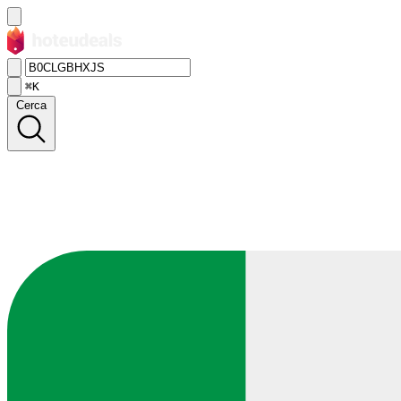
⌘K
Cerca