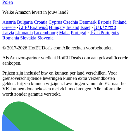
Polen
Welke Amazon levert in jouw land?
Austria
Bulgaria
Croatia
Cyprus
Czechia
Denmark
Estonia
Finland
Greece
·
🇬🇷 Ελληνικά
Hungary
Ireland
Israel
·
🇮🇱 עברית
Latvia
Lithuania
Luxembourg
Malta
Portugal
·
🇵🇹 Português
Romania
Slovakia
Slovenia
© 2017-2026 HotEUDeals.com Alle rechten voorbehouden
Als Amazon-partner verdient HotEUDeals.com aan gekwalificeerde
aankopen.
Prijzen zijn inclusief btw en kunnen per land verschillen. Voor
grensoverschrijdende leveringen kunnen extra verzendkosten
gelden. Prijzen kunnen wijzigen. Leveringen vanuit de EU naar het
VK kunnen douanekosten met zich meebrengen. Alle informatie
wordt zonder garantie verstrekt.