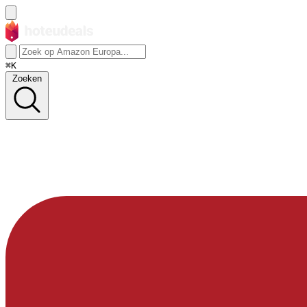
⌘K
Zoeken