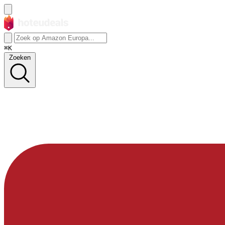
⌘K
Zoeken