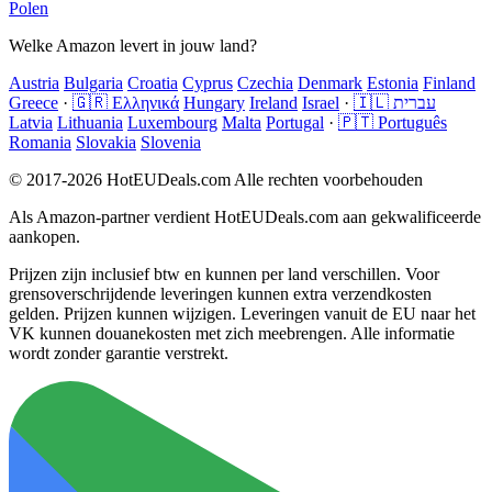
Polen
Welke Amazon levert in jouw land?
Austria
Bulgaria
Croatia
Cyprus
Czechia
Denmark
Estonia
Finland
Greece
·
🇬🇷 Ελληνικά
Hungary
Ireland
Israel
·
🇮🇱 עברית
Latvia
Lithuania
Luxembourg
Malta
Portugal
·
🇵🇹 Português
Romania
Slovakia
Slovenia
© 2017-2026 HotEUDeals.com Alle rechten voorbehouden
Als Amazon-partner verdient HotEUDeals.com aan gekwalificeerde
aankopen.
Prijzen zijn inclusief btw en kunnen per land verschillen. Voor
grensoverschrijdende leveringen kunnen extra verzendkosten
gelden. Prijzen kunnen wijzigen. Leveringen vanuit de EU naar het
VK kunnen douanekosten met zich meebrengen. Alle informatie
wordt zonder garantie verstrekt.