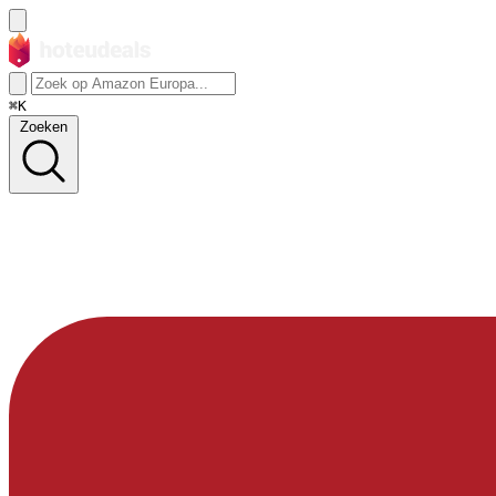
⌘K
Zoeken