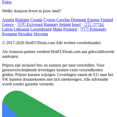
Polen
Welke Amazon levert in jouw land?
Austria
Bulgaria
Croatia
Cyprus
Czechia
Denmark
Estonia
Finland
Greece
·
🇬🇷 Ελληνικά
Hungary
Ireland
Israel
·
🇮🇱 עברית
Latvia
Lithuania
Luxembourg
Malta
Portugal
·
🇵🇹 Português
Romania
Slovakia
Slovenia
© 2017-2026 HotEUDeals.com Alle rechten voorbehouden
Als Amazon-partner verdient HotEUDeals.com aan gekwalificeerde
aankopen.
Prijzen zijn inclusief btw en kunnen per land verschillen. Voor
grensoverschrijdende leveringen kunnen extra verzendkosten
gelden. Prijzen kunnen wijzigen. Leveringen vanuit de EU naar het
VK kunnen douanekosten met zich meebrengen. Alle informatie
wordt zonder garantie verstrekt.