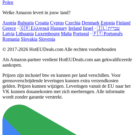
Polen
Welke Amazon levert in jouw land?
Austria
Bulgaria
Croatia
Cyprus
Czechia
Denmark
Estonia
Finland
Greece
·
🇬🇷 Ελληνικά
Hungary
Ireland
Israel
·
🇮🇱 עברית
Latvia
Lithuania
Luxembourg
Malta
Portugal
·
🇵🇹 Português
Romania
Slovakia
Slovenia
© 2017-2026 HotEUDeals.com Alle rechten voorbehouden
Als Amazon-partner verdient HotEUDeals.com aan gekwalificeerde
aankopen.
Prijzen zijn inclusief btw en kunnen per land verschillen. Voor
grensoverschrijdende leveringen kunnen extra verzendkosten
gelden. Prijzen kunnen wijzigen. Leveringen vanuit de EU naar het
VK kunnen douanekosten met zich meebrengen. Alle informatie
wordt zonder garantie verstrekt.