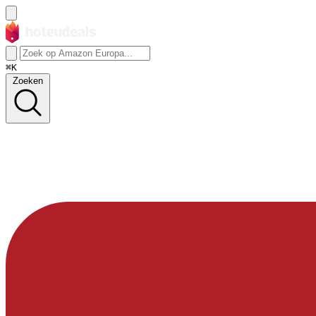
⌘K
Zoeken