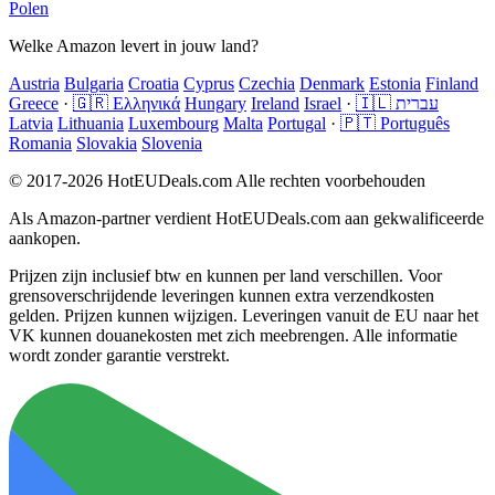
Polen
Welke Amazon levert in jouw land?
Austria
Bulgaria
Croatia
Cyprus
Czechia
Denmark
Estonia
Finland
Greece
·
🇬🇷 Ελληνικά
Hungary
Ireland
Israel
·
🇮🇱 עברית
Latvia
Lithuania
Luxembourg
Malta
Portugal
·
🇵🇹 Português
Romania
Slovakia
Slovenia
© 2017-2026 HotEUDeals.com Alle rechten voorbehouden
Als Amazon-partner verdient HotEUDeals.com aan gekwalificeerde
aankopen.
Prijzen zijn inclusief btw en kunnen per land verschillen. Voor
grensoverschrijdende leveringen kunnen extra verzendkosten
gelden. Prijzen kunnen wijzigen. Leveringen vanuit de EU naar het
VK kunnen douanekosten met zich meebrengen. Alle informatie
wordt zonder garantie verstrekt.