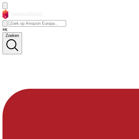
⌘K
Zoeken