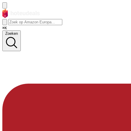
⌘K
Zoeken