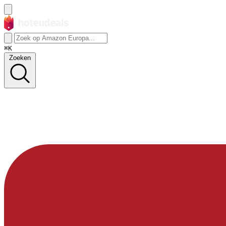
⌘K
Zoeken