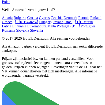
Polen
Welke Amazon levert in jouw land?
Austria
Bulgaria
Croatia
Cyprus
Czechia
Denmark
Estonia
Finland
Greece
·
🇬🇷 Ελληνικά
Hungary
Ireland
Israel
·
🇮🇱 עברית
Latvia
Lithuania
Luxembourg
Malta
Portugal
·
🇵🇹 Português
Romania
Slovakia
Slovenia
© 2017-2026 HotEUDeals.com Alle rechten voorbehouden
Als Amazon-partner verdient HotEUDeals.com aan gekwalificeerde
aankopen.
Prijzen zijn inclusief btw en kunnen per land verschillen. Voor
grensoverschrijdende leveringen kunnen extra verzendkosten
gelden. Prijzen kunnen wijzigen. Leveringen vanuit de EU naar het
VK kunnen douanekosten met zich meebrengen. Alle informatie
wordt zonder garantie verstrekt.