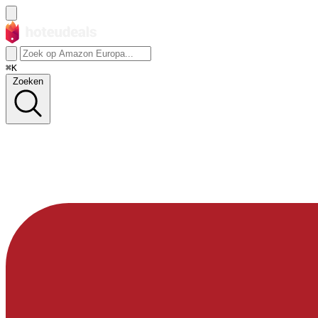
⌘K
Zoeken