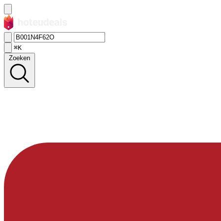
⌘K
Zoeken