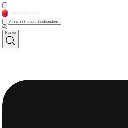
⌘K
Suche