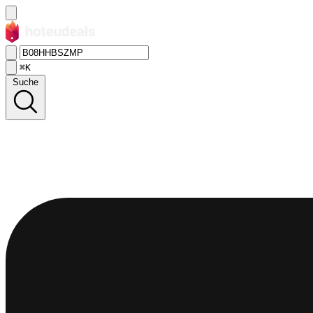
⌘K
Suche