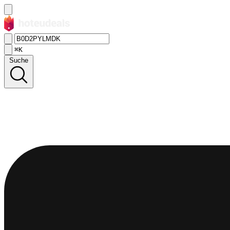
⌘K
Suche