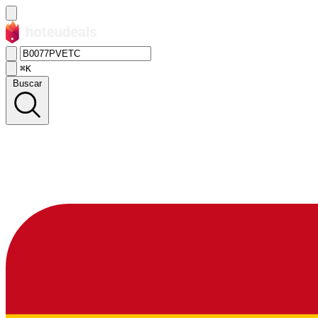
⌘K
Buscar