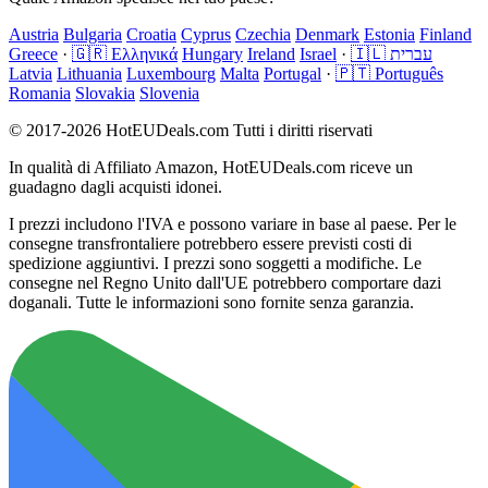
Austria
Bulgaria
Croatia
Cyprus
Czechia
Denmark
Estonia
Finland
Greece
·
🇬🇷 Ελληνικά
Hungary
Ireland
Israel
·
🇮🇱 עברית
Latvia
Lithuania
Luxembourg
Malta
Portugal
·
🇵🇹 Português
Romania
Slovakia
Slovenia
© 2017-2026 HotEUDeals.com Tutti i diritti riservati
In qualità di Affiliato Amazon, HotEUDeals.com riceve un
guadagno dagli acquisti idonei.
I prezzi includono l'IVA e possono variare in base al paese. Per le
consegne transfrontaliere potrebbero essere previsti costi di
spedizione aggiuntivi. I prezzi sono soggetti a modifiche. Le
consegne nel Regno Unito dall'UE potrebbero comportare dazi
doganali. Tutte le informazioni sono fornite senza garanzia.