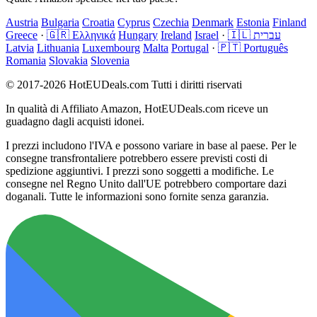
Austria
Bulgaria
Croatia
Cyprus
Czechia
Denmark
Estonia
Finland
Greece
·
🇬🇷 Ελληνικά
Hungary
Ireland
Israel
·
🇮🇱 עברית
Latvia
Lithuania
Luxembourg
Malta
Portugal
·
🇵🇹 Português
Romania
Slovakia
Slovenia
© 2017-2026 HotEUDeals.com Tutti i diritti riservati
In qualità di Affiliato Amazon, HotEUDeals.com riceve un
guadagno dagli acquisti idonei.
I prezzi includono l'IVA e possono variare in base al paese. Per le
consegne transfrontaliere potrebbero essere previsti costi di
spedizione aggiuntivi. I prezzi sono soggetti a modifiche. Le
consegne nel Regno Unito dall'UE potrebbero comportare dazi
doganali. Tutte le informazioni sono fornite senza garanzia.